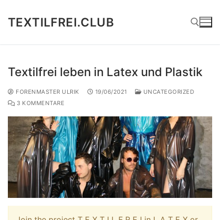
Zum
Inhalt
TEXTILFREI.CLUB
springen
Suchen nach:
Textilfrei leben in Latex und Plastik
FORENMASTER ULRIK
19/06/2021
UNCATEGORIZED
3 KOMMENTARE
Join the project T E X T I L F R E I in L A T E X or